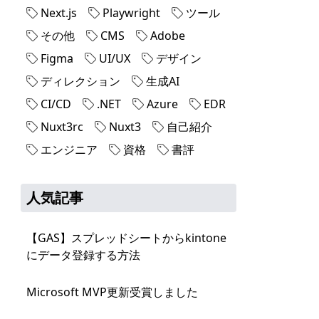
Next.js
Playwright
ツール
その他
CMS
Adobe
Figma
UI/UX
デザイン
ディレクション
生成AI
CI/CD
.NET
Azure
EDR
Nuxt3rc
Nuxt3
自己紹介
エンジニア
資格
書評
人気記事
【GAS】スプレッドシートからkintone
にデータ登録する方法
Microsoft MVP更新受賞しました