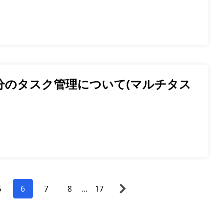
分のタスク管理について(マルチタス
5
6
7
8
...
17